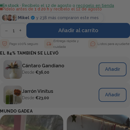
En stock
· Recíbelo el 12 de agosto o
recógelo en tienda
Pídelo antes de
1 d 20 h
y recíbelo el 12 de agosto
Mikel
y 238 más compraron este mes
−
+
Añadir al carrito
Entrega rápida y
Pago 100% seguro
Listos para ayudarte
cuidada
EL 84% TAMBIÉN SE LLEVÓ
Cántaro Gandiano
Añadir
Desde
€36,00
Jarrón Vinitus
Añadir
Desde
€23,00
MUNDO GADEA