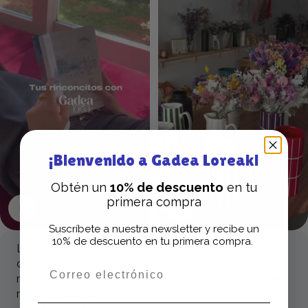
¡Bienvenido a Gadea Loreak!
Obtén un
10% de descuento
en tu
primera compra
Suscríbete a nuestra newsletter y recibe un
10% de descuento en tu primera compra.
Los colores son espectaculares y no necesita ningún
cuidado, ni agua ni luz especial. Llegaron intactos y
muy bien protegidos; quedan preciosos en cualquier
rincón de casa.