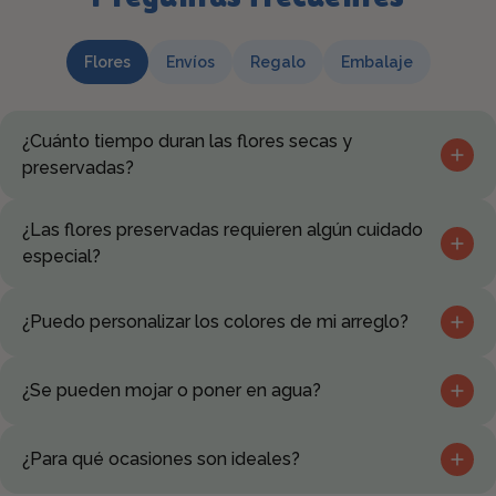
Flores
Envíos
Regalo
Embalaje
¿Cuánto tiempo duran las flores secas y
preservadas?
Las flores preservadas pueden durar más de un año
¿Las flores preservadas requieren algún cuidado
manteniendo su aspecto natural, sin agua ni cuidados.
especial?
No necesitan agua. Basta con mantenerlas alejadas de la luz
¿Puedo personalizar los colores de mi arreglo?
solar directa y la humedad.
Sí, escríbenos y adaptamos el arreglo a tus colores y
¿Se pueden mojar o poner en agua?
preferencias.
No hace falta y no es recomendable: las flores preservadas
¿Para qué ocasiones son ideales?
NO necesitan agua y el exceso de humedad podría
estropearlas.