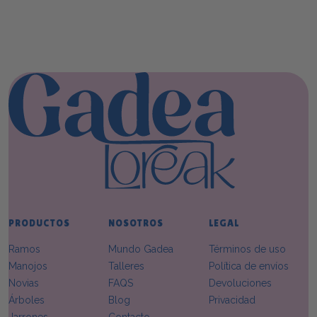
Perfectas para cumpleaños, aniversarios, bodas, San Valentín o
simplemente para decorar tu hogar durante mucho tiempo.
PRODUCTOS
NOSOTROS
LEGAL
Ramos
Mundo Gadea
Términos de uso
Manojos
Talleres
Política de envíos
Novias
FAQS
Devoluciones
Árboles
Blog
Privacidad