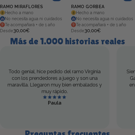
RAMO MIRAFLORES
RAMO GORBEA
Hecho a mano
Hecho a mano
5.0 (3)
5.0 (6)
No necesita agua ni cuidados
No necesita agua ni cuidados
Te acompañará + de 1 año
Te acompañará + de 1 año
30,00€
30,00€
Desde
Desde
Más de 1.000 historias reales
Todo genial, hice pedido del ramo Virginia
Sie
con los prendedores a juego y son una
Ga
maravilla. Llegaron muy bien embalados y
en
muy rápido.
Paula
Preguntas frecuentes