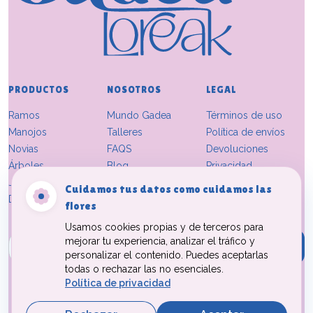
PRODUCTOS
NOSOTROS
LEGAL
Ramos
Mundo Gadea
Términos de uso
Manojos
Talleres
Política de envíos
Novias
FAQS
Devoluciones
Árboles
Blog
Privacidad
Jarrones
Contacto
Cuidamos tus datos como cuidamos las
Decoración
flores
Usamos cookies propias y de terceros para
Introduce tu email
mejorar tu experiencia, analizar el tráfico y
Suscribirse
personalizar el contenido. Puedes aceptarlas
todas o rechazar las no esenciales.
Al suscribirte aceptas nuestra
Política de Privacidad
y recibir emails
Política de privacidad
comerciales.