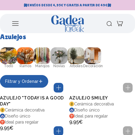
Saltar al contenido
ENVÍOS DESDE 4,95€ Y GRATIS A PARTIR DE 49€
Azulejos
Todo
Ramos
Manojos
Novias
Árboles
Decoración
Filtrar y Ordenar
AZULEJO "TODAY IS A GOOD
AZULEJO SMILEY
DAY"
Cerámica decorativa
Cerámica decorativa
Diseño único
Diseño único
Ideal para regalar
9,95€
Ideal para regalar
9,95€