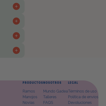
PRODUCTOS
NOSOTROS
LEGAL
Ramos
Mundo Gadea
Términos de uso
Manojos
Talleres
Política de envíos
Novias
FAQS
Devoluciones