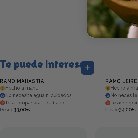
Te puede interesar
RAMO MAHASTIA
RAMO LEIRE
Hecho a mano
Hecho a m
5.0 (5)
5.0 (2)
No necesita agua ni cuidados
No necesita
Te acompañará + de 1 año
Te acompaña
33,00€
34,00€
Desde
Desde