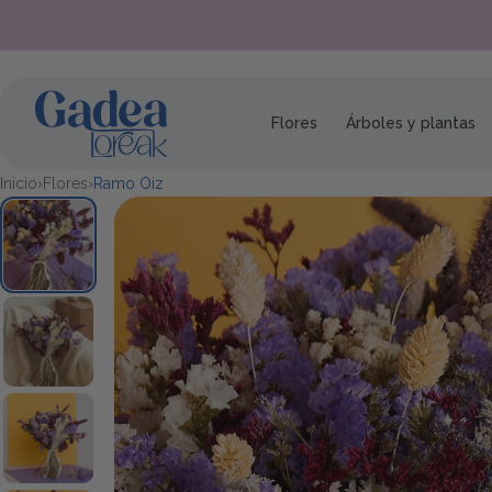
Saltar al contenido
Flores
Árboles y plantas
Inicio
›
Flores
›
Ramo Oiz