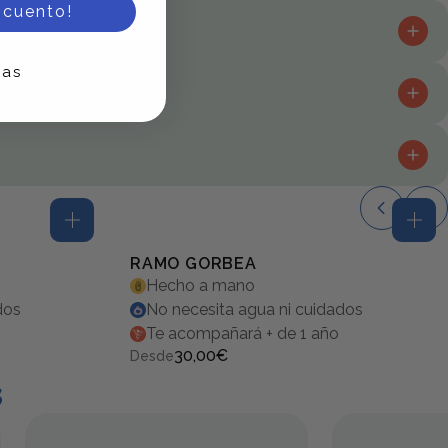
scuento!
 prefieras en el carrito. Preparamos y enviamos tu pedido para que
ias
n una caja diseñada para que llegue perfecto a su destino.
 con cifrado y pasarelas seguras.
alejado de la luz solar directa y la humedad para que dure más.
RAMO GORBEA
Hecho a mano
5.0 (6)
dos
No necesita agua ni cuidados
Te acompañará + de 1 año
30,00€
Desde
s