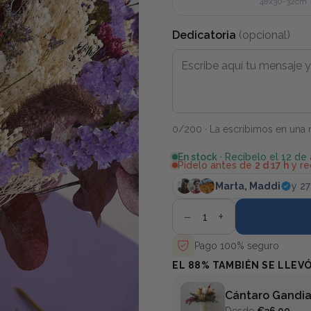
48x30-32cm
Dedicatoria
(opcional)
0
/200 · La escribimos en una n
En stock
· Recíbelo el 12 de
Pídelo antes de
2 d 17 h
y re
Marta
, Maddi
y 2
−
+
Pago 100% seguro
EL 88% TAMBIÉN SE LLEV
Cántaro Gandi