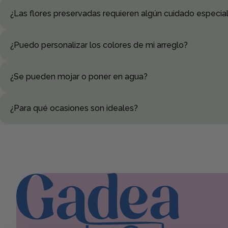
Las flores preservadas pueden durar más de un año manteniendo s
¿Las flores preservadas requieren algún cuidado especia
No necesitan agua. Basta con mantenerlas alejadas de la luz solar
¿Puedo personalizar los colores de mi arreglo?
Sí, escríbenos y adaptamos el arreglo a tus colores y preferencias
¿Se pueden mojar o poner en agua?
No hace falta y no es recomendable: las flores preservadas NO n
¿Para qué ocasiones son ideales?
Perfectas para cumpleaños, aniversarios, bodas, San Valentín o 