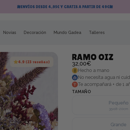
ENVÍOS DESDE 4,95€ Y GRATIS A PARTIR DE 49€
Novias
Decoración
Mundo Gadea
Talleres
RAMO OIZ
4.9 (23 reseñas)
32,00€
Hecho a mano
No necesita agua ni cui
Te acompañará + de 1 a
TAMAÑO
Pequeño
35x18-20cm
Grande