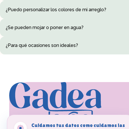
No necesitan agua. Basta con mantenerlas alejadas de la luz solar
¿Puedo personalizar los colores de mi arreglo?
Sí, escríbenos y adaptamos el arreglo a tus colores y preferencias
¿Se pueden mojar o poner en agua?
No hace falta y no es recomendable: las flores preservadas NO n
¿Para qué ocasiones son ideales?
Perfectas para cumpleaños, aniversarios, bodas, San Valentín o 
Cuidamos tus datos como cuidamos las