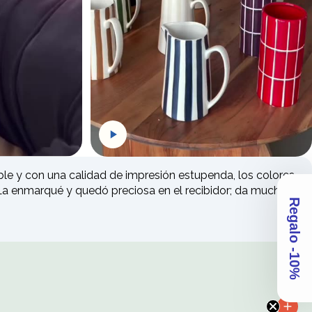
dea Loreak!
scuento
en tu
ompra
le y con una calidad de impresión estupenda, los colores
 La enmarqué y quedó preciosa en el recibidor; da mucha
letter y recibe un
Regalo -10%
 primera compra.
 prefieras en el carrito. Preparamos y enviamos tu pedido para que
scuento!