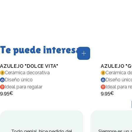
Te puede interesar
AZULEJO "DOLCE VITA"
AZULEJO "G
Cerámica decorativa
Cerámica de
Diseño único
Diseño únic
Ideal para regalar
Ideal para r
9,95€
9,95€
Todo genial, hice pedido del
Siempre es un a