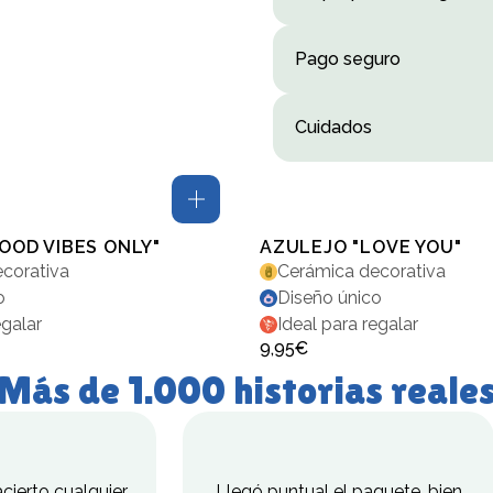
Cada ramo viaja protegido e
No, grac
Pago seguro
Tus pagos están protegidos
Cuidados
No necesita agua. Mantenlo 
OOD VIBES ONLY"
AZULEJO "LOVE YOU"
corativa
Cerámica decorativa
o
Diseño único
egalar
Ideal para regalar
9,95€
Más de 1.000 historias reale
cierto cualquier
Llegó puntual el paquete, bien