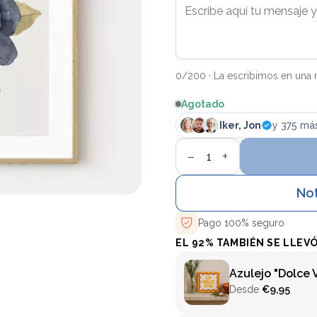
0
/200 · La escribimos en una n
Agotado
Iker
, Jon
y 375 má
−
+
Not
Pago 100% seguro
EL 92% TAMBIÉN SE LLEV
Azulejo "Dolce V
Desde
€9,95