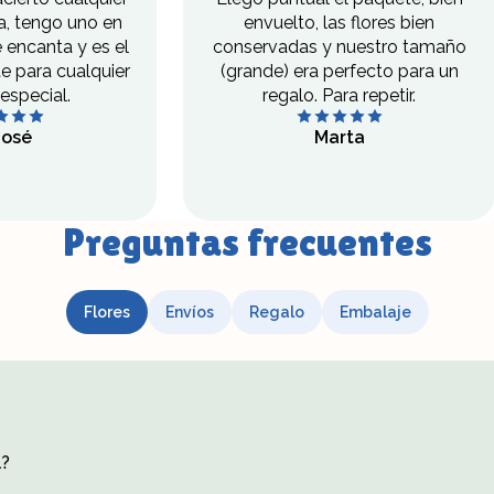
, tengo uno en
envuelto, las flores bien
 encanta y es el
conservadas y nuestro tamaño
te para cualquier
(grande) era perfecto para un
especial.
regalo. Para repetir.
José
Marta
Preguntas frecuentes
Flores
Envíos
Regalo
Embalaje
u aspecto natural, sin agua ni cuidados.
l?