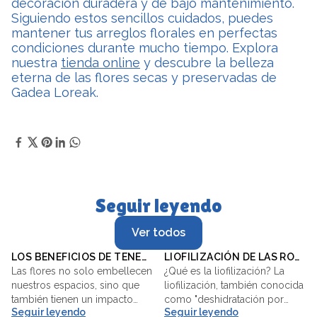
decoración duradera y de bajo mantenimiento.
Siguiendo estos sencillos cuidados, puedes
mantener tus arreglos florales en perfectas
condiciones durante mucho tiempo. Explora
nuestra
tienda online
y descubre la belleza
eterna de las flores secas y preservadas de
Gadea Loreak.
Seguir leyendo
Ver todos
LOS BENEFICIOS DE TENER FLORES COLORIDAS EN CASA: UN TOQUE NATURAL PARA TU BIENESTAR
LIOFILIZACIÓN DE LAS ROSAS PRESERVADAS
Las flores no solo embellecen
¿Qué es la liofilización? La
4 min.
3 min.
nuestros espacios, sino que
liofilización, también conocida
también tienen un impacto
como "deshidratación por
Seguir leyendo
Seguir leyendo
sorprendente en nuestra salud
congelación", es un proceso