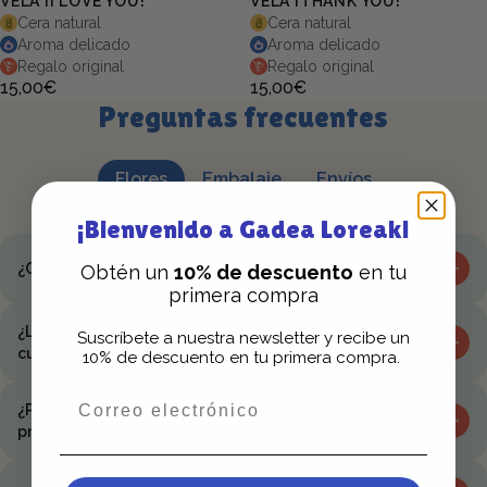
VELA ¡I LOVE YOU!
VELA ¡THANK YOU!
Cera natural
Cera natural
Aroma delicado
Aroma delicado
Regalo original
Regalo original
15,00€
15,00€
Preguntas frecuentes
Flores
Embalaje
Envíos
¡Bienvenido a Gadea Loreak!
¿Cuánto tiempo duran las flores secas y preservadas?
Obtén un
10% de descuento
en tu
primera compra
¿Las flores preservadas requieren algún tipo de
Suscríbete a nuestra newsletter y recibe un
cuidado especial?
10% de descuento en tu primera compra.
¿Puedo personalizar mi arreglo floral de flores secas y
preservadas?