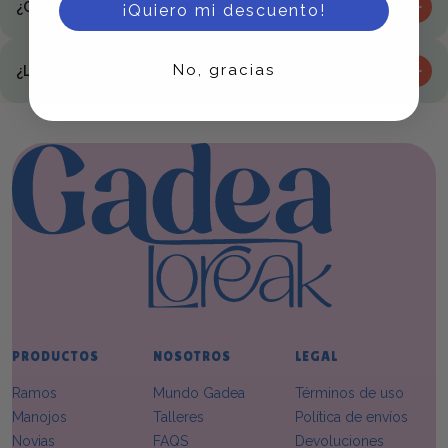
¿Cuál es la diferencia entre flores secas y preservadas?
¡Quiero mi descuento!
No, gracias
¿Las flores preservadas dan alergia?
PRODUCTOS
NOSOTROS
LEGAL
Ramos
Mundo Gadea
Términos de uso
Manojos
Talleres
Política de envíos
Novias
FAQS
Devoluciones