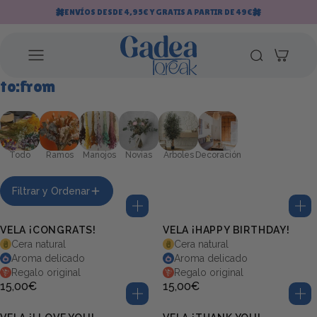
Saltar al contenido
ENVÍOS DESDE 4,95€ Y GRATIS A PARTIR DE 49€
to:from
Todo
Ramos
Manojos
Novias
Árboles
Decoración
Filtrar y Ordenar
VELA ¡CONGRATS!
VELA ¡HAPPY BIRTHDAY!
Cera natural
Cera natural
Aroma delicado
Aroma delicado
Regalo original
Regalo original
15,00€
15,00€